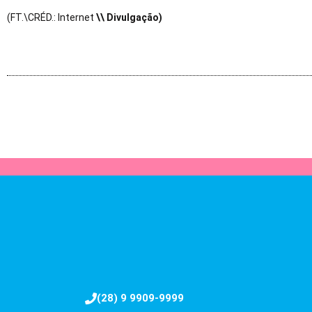
(FT.\CRÉD.: Internet
\\ Divulgação)
(28) 9 9909-9999