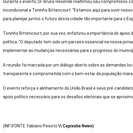
Durante o evento, Dr. Bruno Resende reafirmou seu compromisso c
incondicional a Toninho Bittencourt. “Estamos aqui para ouvir nos
para planejar juntos o futuro desta cidade tão importante para o Esp
Toninho Bittencourt, por sua vez, enfatizou a importância do apoi
política. “O deputado tem sido um parceiro essencial na nossa jorn
implementar as mudanças necessárias para o progresso do municípi
A reunião foi marcada por um diálogo aberto sobre as demandas lo
transparente e comprometida com o bem-estar da população mara
O evento reforça o alinhamento do União Brasil e seus pré-candida
apoio político necessário para os desafios eleitorais que se aproxi
(INF.\FONTE: Fabiano Peixoto
\\ Capixaba News)