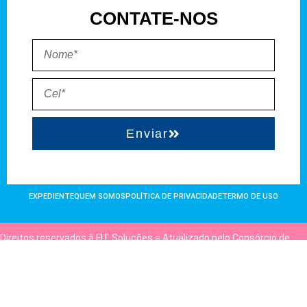
CONTATE-NOS
Enviar
EXPEDIENTE
QUEM SOMOS
POLÍTICA DE PRIVACIDADE
TERMO DE USO
Direitos reservados à FIT Soluções = Atualizado pelo Consórcio de
Agências: Kriativuz e Philadelphia = Hospedado em
hostgut.com.br