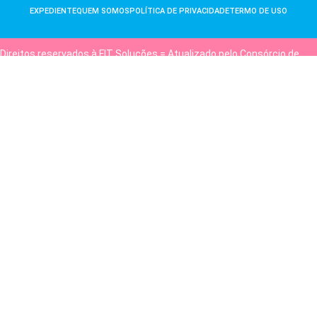
EXPEDIENTE
QUEM SOMOS
POLÍTICA DE PRIVACIDADE
TERMO DE USO
Direitos reservados à FIT Soluções = Atualizado pelo Consórcio de
Agências: Kriativuz e Philadelphia = Hospedado em
hostgut.com.br