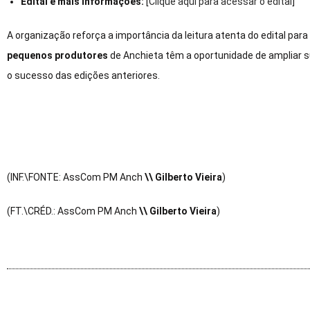
Edital e mais informações:
[
Clique aqui para acessar o edital
]
A organização reforça a importância da leitura atenta do edital para
pequenos produtores
de Anchieta têm a oportunidade de ampliar sua
o sucesso das edições anteriores.
(INF.\FONTE: AssCom PM Anch
\\ Gilberto Vieira
)
(FT.\CRÉD.: AssCom PM Anch
\\ Gilberto Vieira
)