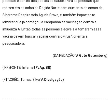
pessoas e dentro dos postos de saúde. Para as pessoas que
moram em estados da Região Norte com aumento de casos de
Síndrome Respiratória Aguda Grave, é também importante
lembrar que já começou a campanha de vacinação contra a
influenza A. Então todas as pessoas elegíveis a tomarem essa
vacina devem buscar vacinar contra o vírus”, orienta a
pesquisadora.
(DA REDAÇÃO
\\ Guto Gutemberg)
(INF.\FONTE: Internet
\\ Ag. BR)
(FT.\CRÉD.: Tomaz Silva
\\ Divulgação)