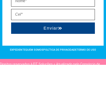
Enviar
EXPEDIENTE
QUEM SOMOS
POLÍTICA DE PRIVACIDADE
TERMO DE USO
Direitos reservados à FIT Soluções = Atualizado pelo Consórcio de
Agências: Kriativuz e Philadelphia = Hospedado em
hostgut.com.br