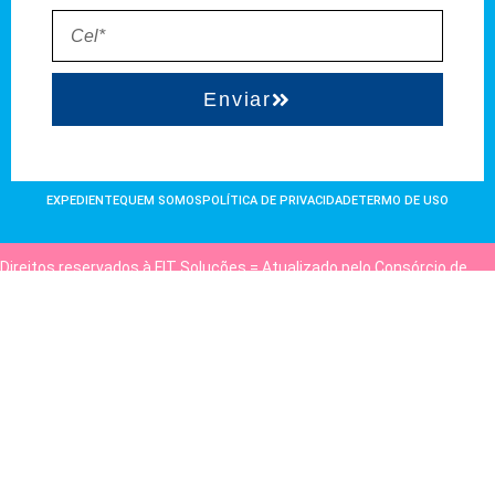
Enviar
EXPEDIENTE
QUEM SOMOS
POLÍTICA DE PRIVACIDADE
TERMO DE USO
Direitos reservados à FIT Soluções = Atualizado pelo Consórcio de
Agências: Kriativuz e Philadelphia = Hospedado em
hostgut.com.br