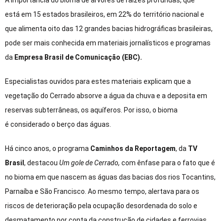
A importância do bioma de árvores de raízes profundas, que
está em 15 estados brasileiros, em 22% do território nacional e
que alimenta oito das 12 grandes bacias hidrográficas brasileiras,
pode ser mais conhecida em materiais jornalísticos e programas
da
Empresa Brasil de Comunicação (EBC).
Especialistas ouvidos para estes materiais explicam que a
vegetação do Cerrado absorve a água da chuva e a deposita em
reservas subterrâneas, os aquíferos. Por isso, o bioma
é considerado o berço das águas.
Há cinco anos, o programa
Caminhos da Reportagem
, da
TV
Brasil
, destacou
Um gole de Cerrado,
com ênfase para o fato que é
no bioma em que nascem as águas das bacias dos rios Tocantins,
Parnaíba e São Francisco. Ao mesmo tempo, alertava para os
riscos de deterioração pela ocupação desordenada do solo e
desmatamento por conta da construção de cidades e ferrovias,