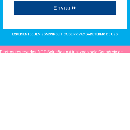
Enviar
EXPEDIENTE
QUEM SOMOS
POLÍTICA DE PRIVACIDADE
TERMO DE USO
Direitos reservados à FIT Soluções = Atualizado pelo Consórcio de
Agências: Kriativuz e Philadelphia = Hospedado em
hostgut.com.br