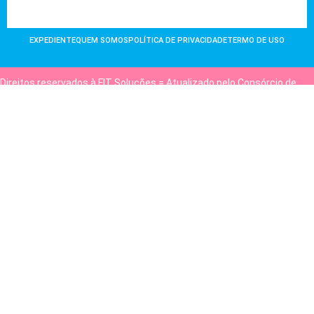
EXPEDIENTE
QUEM SOMOS
POLÍTICA DE PRIVACIDADE
TERMO DE USO
Direitos reservados à FIT Soluções = Atualizado pelo Consórcio de
Agências: Kriativuz e Philadelphia = Hospedado em
hostgut.com.br