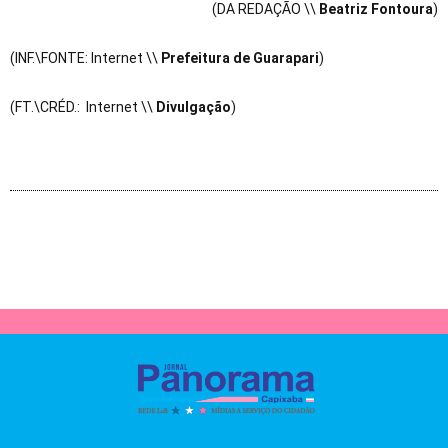
(DA REDAÇÃO \\
Beatriz Fontoura
)
(INF.\FONTE: Internet \\
Prefeitura de Guarapari
)
(FT.\CRÉD.: Internet \\
Divulgação
)