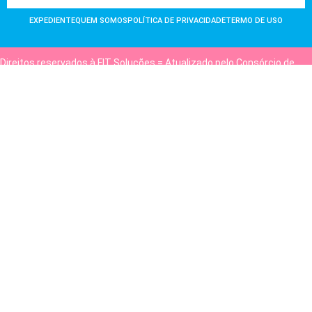
EXPEDIENTE
QUEM SOMOS
POLÍTICA DE PRIVACIDADE
TERMO DE USO
Direitos reservados à FIT Soluções = Atualizado pelo Consórcio de
Agências: Kriativuz e Philadelphia = Hospedado em
hostgut.com.br