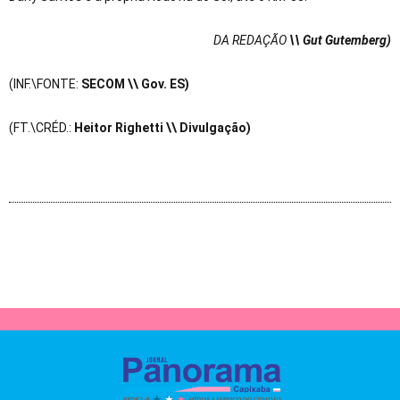
DA REDAÇÃO
\\ Gut Gutemberg)
(INF.\FONTE:
SECOM
\\ Gov. ES)
(FT.\CRÉD.:
Heitor Righetti
\\ Divulgação)