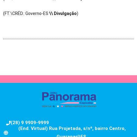
(FT.\CRÉD.: Governo-ES
\\ Divulgação
)
(28) 9 9909-9999
(End. Virtual) Rua Projetada, s/nº, bairro Centro,
Guarapari\ES.