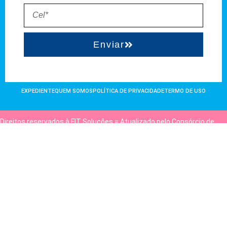
Enviar
EXPEDIENTE
QUEM SOMOS
POLÍTICA DE PRIVACIDADE
TERMO DE USO
Direitos reservados à FIT Soluções = Atualizado pelo Consórcio de
Agências: Kriativuz e Philadelphia = Hospedado em
hostgut.com.br