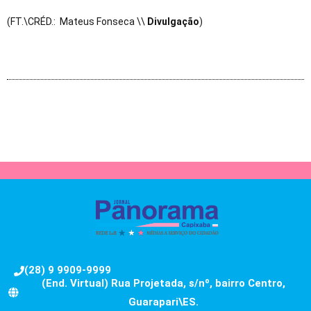
(FT.\CRÉD.: Mateus Fonseca \\
Divulgação
)
(28) 9 9909-9999
(End. Virtual) Rua Projetada, s/nº, bairro Centro,
Guarapari\ES.