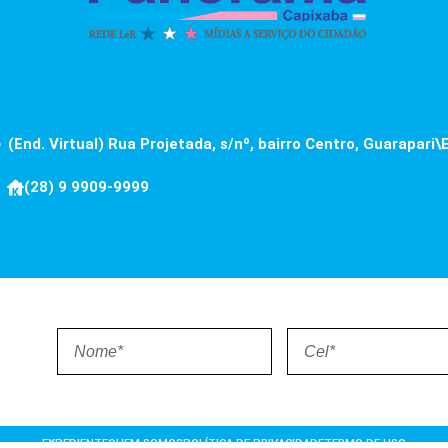
(End. Virtual) Rua Projetada, s/nº, bairro Centro, Guarapari\
(28) 9 9909-9999
EXPEDIENTE
QUEM SOMOS
POLÍTICA DE PRIVACIDADE
TERMO DE USO