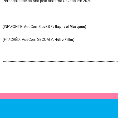
Personalidade do Ano pelo sistema O Globo em 2020.
(INF.\FONTE: AssCom GovES \\
Raphael Marques)
(FT.\CRÉD.: AssCom SECOM \\
Hélio Filho)