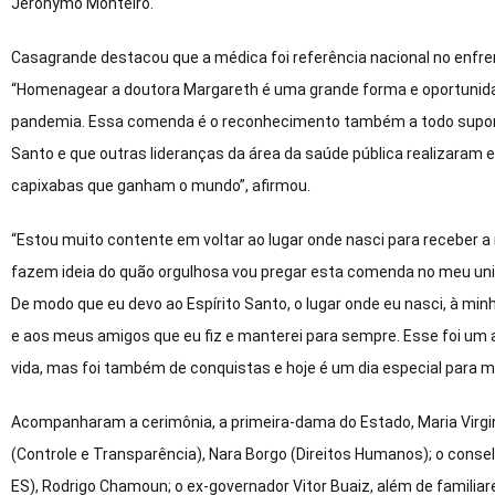
Jerônymo Monteiro.
Casagrande destacou que a médica foi referência nacional no enfr
“Homenagear a doutora Margareth é uma grande forma e oportunidad
pandemia. Essa comenda é o reconhecimento também a todo suporte
Santo e que outras lideranças da área da saúde pública realizaram 
capixabas que ganham o mundo”, afirmou.
“Estou muito contente em voltar ao lugar onde nasci para receber a
fazem ideia do quão orgulhosa vou pregar esta comenda no meu uni
De modo que eu devo ao Espírito Santo, o lugar onde eu nasci, à min
e aos meus amigos que eu fiz e manterei para sempre. Esse foi um a
vida, mas foi também de conquistas e hoje é um dia especial para 
Acompanharam a cerimônia, a primeira-dama do Estado, Maria Virgi
(Controle e Transparência), Nara Borgo (Direitos Humanos); o consel
ES), Rodrigo Chamoun; o ex-governador Vitor Buaiz, além de familia