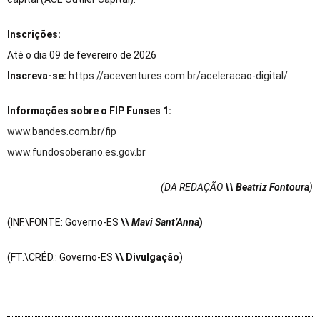
Inscrições:
Até o dia 09 de fevereiro de 2026
Inscreva-se:
https://aceventures.com.br/aceleracao-digital/
Informações sobre o FIP Funses 1:
www.bandes.com.br/fip
www.fundosoberano.es.gov.br
(DA REDAÇÃO
\\ Beatriz Fontoura
)
(INF.\FONTE: Governo-ES
\\
Mavi Sant’Anna
)
(FT.\CRÉD.: Governo-ES
\\ Divulgação
)