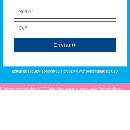
Enviar
EXPEDIENTE
QUEM SOMOS
POLÍTICA DE PRIVACIDADE
TERMO DE USO
Direitos reservados à FIT Soluções = Atualizado pelo Consórcio de
Agências: Kriativuz e Philadelphia = Hospedado em
hostgut.com.br