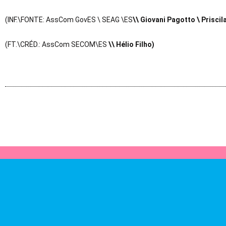
(INF.\FONTE: AssCom GovES \ SEAG \ES
\\ Giovani Pagotto \ Priscil
(FT.\CRÉD.: AssCom SECOM\ES
\\ Hélio Filho)