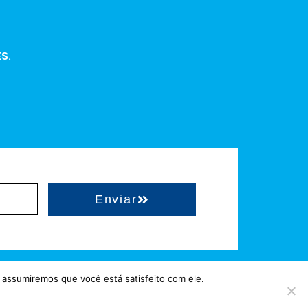
ES.
Enviar
 assumiremos que você está satisfeito com ele.
a = Hospedado em
hostgut.com.br