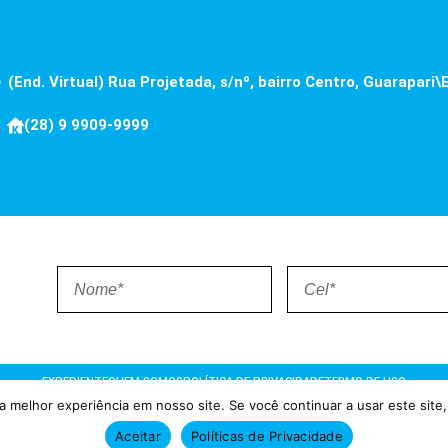
(End. Virtual) Rua Projetada, s/nº, bairro Centro, Guarapari\
(28) 9 9909-9999
EXPEDIENTE
QUEM SOMOS
POLÍTICA DE PRIVACIDADE
TERMO DE USO
 melhor experiência em nosso site. Se você continuar a usar este site,
ões = Atualizado pelo Consórcio de Agências: Kriativuz e Philadelphi
Aceitar
Políticas de Privacidade