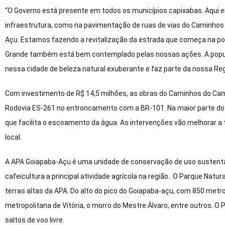
“O Governo está presente em todos os municípios capixabas. Aqui
infraestrutura, como na pavimentação de ruas de vias do Caminhos 
Açu. Estamos fazendo a revitalização da estrada que começa na pont
Grande também está bem contemplado pelas nossas ações. A popu
nessa cidade de beleza natural exuberante e faz parte da nossa Regi
Com investimento de R$ 14,5 milhões, as obras do Caminhos do Cam
Rodovia ES-261 no entroncamento com a BR-101. Na maior parte do tr
que facilita o escoamento da água. As intervenções vão melhorar a 
local.
A APA Goiapaba-Açu é uma unidade de conservação de uso sustent
cafeicultura a principal atividade agrícola na região. O Parque Natu
terras altas da APA. Do alto do pico do Goiapaba-açu, com 850 metros
metropolitana de Vitória, o morro do Mestre Álvaro, entre outros. O
saltos de voo livre.