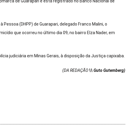
 comarca de Guarapari e está registrado no Banco Nacional de
 à Pessoa (DHPP) de Guarapari, delegado Franco Malini, o
cídio que ocorreu no último dia 09, no bairro Elza Nader, em
ícia judiciária em Minas Gerais, à disposição da Justiça capixaba.
(DA REDAÇÃO
\\ Guto Gutemberg)