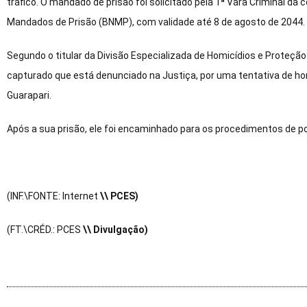
tráfico. O mandado de prisão foi solicitado pela 1ª Vara Criminal da
Mandados de Prisão (BNMP), com validade até 8 de agosto de 2044.
Segundo o titular da Divisão Especializada de Homicídios e Proteção
capturado que está denunciado na Justiça, por uma tentativa de homi
Guarapari.
Após a sua prisão, ele foi encaminhado para os procedimentos de pol
(INF.\FONTE: Internet
\\ PCES)
(FT.\CRÉD.: PCES
\\ Divulgação)