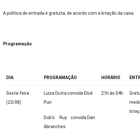
A política de entrada é gratuita, de acordo com a lotação da casa.
Programação
DIA
PROGRAMAÇÃO
HORÁRIO
ENT
Sexta-feira
Luiza Dutra convida Eloá
21h às 04h
Gratu
(23/08)
Puri
medi
lotaç
Dub’s Ruy convida Dan
Abranches