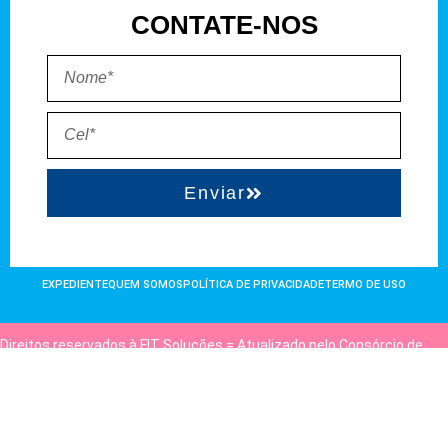
CONTATE-NOS
Enviar
EXPEDIENTE
QUEM SOMOS
POLÍTICA DE PRIVACIDADE
TERMO DE USO
Direitos reservados à FIT Soluções = Atualizado pelo Consórcio de
Agências: Kriativuz e Philadelphia = Hospedado em
hostgut.com.br