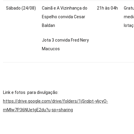
Sábado (24/08)
Cainã e A Vizinhança do
21h às 04h
Gratu
Espelho convida Cesar
medi
Baldan
lotaç
Jota 3 convida Fred Nery
Macucos
Link e fotos para divulgação:
https://drive.google.com/drive/folders/1jSrqIpt-yIjcyO-
mMIw7P36NUetgE2du?u
sp=sharing