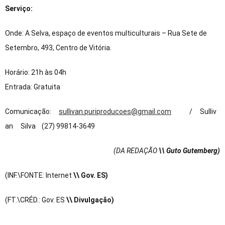
Serviço:
Onde: A Selva, espaço de eventos multiculturais – Rua Sete de
Setembro, 493, Centro de Vitória.
Horário: 21h às 04h
Entrada: Gratuita
Comunicação:
sullivan.puriproducoes@gmail.com
/ Sulliv
an Silva (27) 99814-3649
(DA REDAÇÃO
\\ Guto Gutemberg)
(INF.\FONTE: Internet
\\ Gov. ES)
(FT.\CRÉD.: Gov. ES
\\ Divulgação)