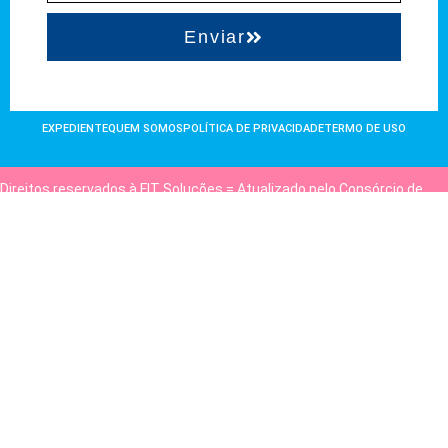
Enviar
EXPEDIENTE
QUEM SOMOS
POLÍTICA DE PRIVACIDADE
TERMO DE USO
Direitos reservados à FIT Soluções = Atualizado pelo Consórcio de
Agências: Kriativuz e Philadelphia = Hospedado em
hostgut.com.br