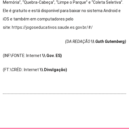
Memória”, “Quebra-Cabeça”, “Limpe o Parque” e “Coleta Seletiva”.
Ele é gratuito e está disponível para baixar no sistema Android e
iOS e também em computadores pelo
site:
https://jogoseducativos.saude.es.gov.br/#/
(DA REDAÇÃO
\\ Guth Gutemberg)
(INF.\FONTE: Internet
\\ Gov. ES)
(FT.\CRÉD.: Internet
\\ Divulgação)