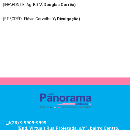
(INF.\FONTE: Ag. BR
\\ Douglas Corrêa)
(FT.\CRÉD.: Flávio Carvalho
\\ Divulgação)
(28) 9 9909-9999
(End. Virtual) Rua Projetada, s/nº, bairro Centro,