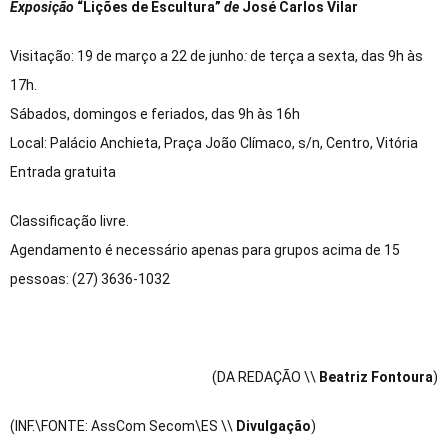
Exposição
“Lições de Escultura”
de
José Carlos Vilar
Visitação: 19 de março a 22 de junho
:
de terça a sexta, das 9h às
17h.
Sábados, domingos e feriados, das 9h às 16h
Local: Palácio Anchieta, Praça João Clímaco, s/n, Centro, Vitória
Entrada gratuita
Classificação livre.
Agendamento é necessário apenas para grupos acima de 15
pessoas: (27) 3636-1032
(DA REDAÇÃO \\
Beatriz Fontoura
)
(INF.\FONTE: AssCom Secom\ES \\
Divulgação
)