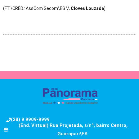
(FT.\CRÉD.: AssCom Secom\ES \\
Cloves Louzada
)
(28) 9 9909-9999
(End. Virtual) Rua Projetada, s/nº, bairro Centro,
Guarapari\ES.