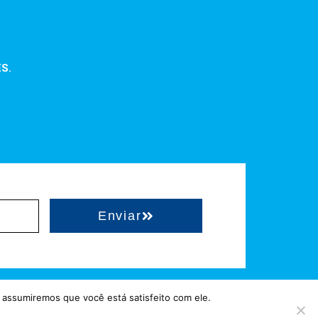
ES.
Enviar
 assumiremos que você está satisfeito com ele.
a = Hospedado em
hostgut.com.br