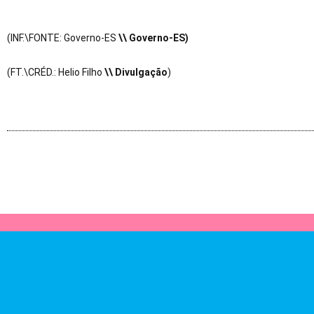
(INF.\FONTE: Governo-ES
\\ Governo-ES)
(FT.\CRÉD.: Helio Filho
\\ Divulgação
)