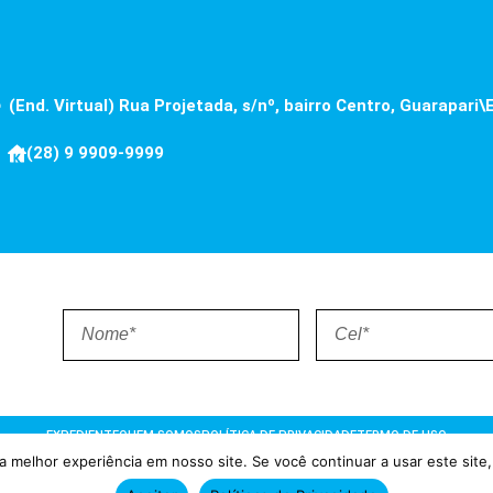
(End. Virtual) Rua Projetada, s/nº, bairro Centro, Guarapari\
(28) 9 9909-9999
EXPEDIENTE
QUEM SOMOS
POLÍTICA DE PRIVACIDADE
TERMO DE USO
 melhor experiência em nosso site. Se você continuar a usar este site,
ões = Atualizado pelo Consórcio de Agências: Kriativuz e Philadelphi