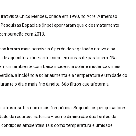
xtrativista Chico Mendes, criada em 1990, no Acre. A imersão
e Pesquisas Espaciais (Inpe) apontaram que o desmatamento
a comparação com 2018.
ostraram mais sensíveis à perda de vegetação nativa e só
 de agricultura itinerante como em áreas de pastagem. “Na
r em um ambiente com baixa incidência solar e mudanças mais
erdida, a incidência solar aumenta e a temperatura e umidade do
ante o dia e mais frio à noite. São filtros que afetam a
outros insetos com mais frequência. Segundo os pesquisadores,
dade de recursos naturais – como diminuição das fontes de
as condições ambientais tais como temperatura e umidade.