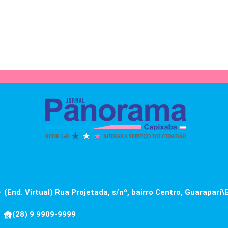
(End. Virtual) Rua Projetada, s/nº, bairro Centro, Guarapari\
(28) 9 9909-9999