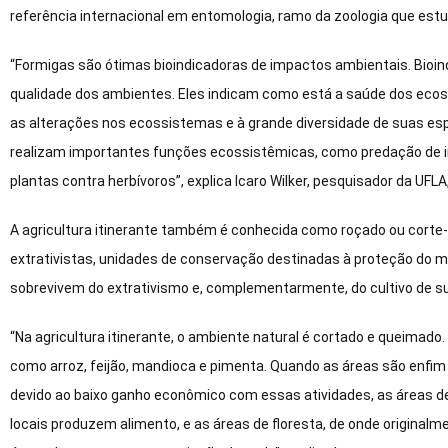
referência internacional em entomologia, ramo da zoologia que estu
“Formigas são ótimas bioindicadoras de impactos ambientais. Bioin
qualidade dos ambientes. Eles indicam como está a saúde dos ecoss
as alterações nos ecossistemas e à grande diversidade de suas espéc
realizam importantes funções ecossistêmicas, como predação de in
plantas contra herbívoros”, explica Icaro Wilker, pesquisador da UFLA
A agricultura itinerante também é conhecida como roçado ou cort
extrativistas, unidades de conservação destinadas à proteção do m
sobrevivem do extrativismo e, complementarmente, do cultivo de su
“Na agricultura itinerante, o ambiente natural é cortado e queimado.
como arroz, feijão, mandioca e pimenta. Quando as áreas são enfim
devido ao baixo ganho econômico com essas atividades, as áreas de 
locais produzem alimento, e as áreas de floresta, de onde origina