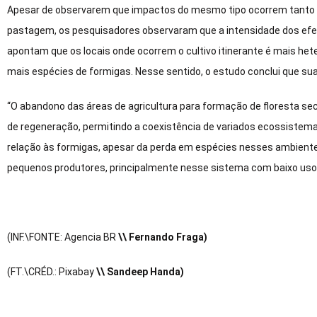
Apesar de observarem que impactos do mesmo tipo ocorrem tanto pe
pastagem, os pesquisadores observaram que a intensidade dos efei
apontam que os locais onde ocorrem o cultivo itinerante é mais hete
mais espécies de formigas. Nesse sentido, o estudo conclui que sua 
“O abandono das áreas de agricultura para formação de floresta s
de regeneração, permitindo a coexistência de variados ecossistemas
relação às formigas, apesar da perda em espécies nesses ambiente
pequenos produtores, principalmente nesse sistema com baixo uso 
(INF.\FONTE: Agencia BR
\\ Fernando Fraga)
(FT.\CRÉD.: Pixabay
\\ Sandeep Handa)