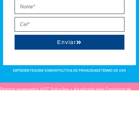
Enviar
EXPEDIENTE
QUEM SOMOS
POLÍTICA DE PRIVACIDADE
TERMO DE USO
Direitos reservados à FIT Soluções = Atualizado pelo Consórcio de
Agências: Kriativuz e Philadelphia = Hospedado em
hostgut.com.br