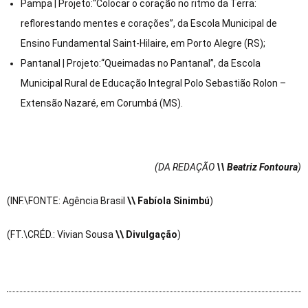
Pampa | Projeto:“Colocar o coração no ritmo da Terra:
reflorestando mentes e corações”, da Escola Municipal de
Ensino Fundamental Saint-Hilaire, em Porto Alegre (RS);
Pantanal | Projeto:“Queimadas no Pantanal”, da Escola
Municipal Rural de Educação Integral Polo Sebastião Rolon –
Extensão Nazaré, em Corumbá (MS).
(DA REDAÇÃO
\\ Beatriz Fontoura
)
(INF.\FONTE: Agência Brasil
\\ Fabíola Sinimbú
)
(FT.\CRÉD.: Vivian Sousa
\\ Divulgação
)