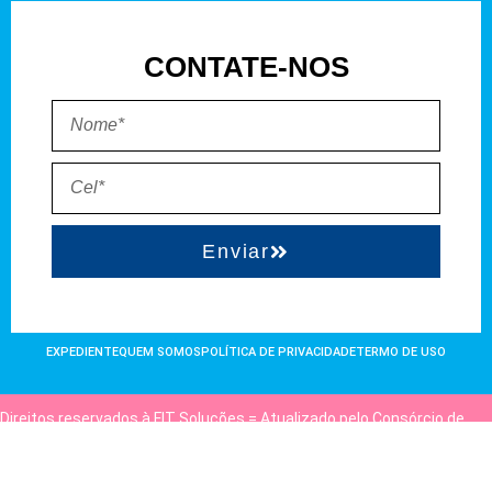
CONTATE-NOS
Enviar
EXPEDIENTE
QUEM SOMOS
POLÍTICA DE PRIVACIDADE
TERMO DE USO
Direitos reservados à FIT Soluções = Atualizado pelo Consórcio de
Agências: Kriativuz e Philadelphia = Hospedado em
hostgut.com.br