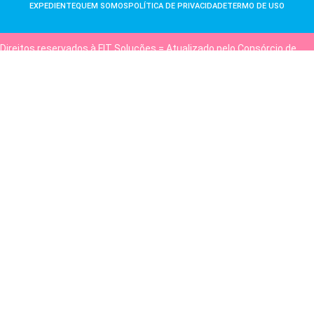
EXPEDIENTE
QUEM SOMOS
POLÍTICA DE PRIVACIDADE
TERMO DE USO
Direitos reservados à FIT Soluções = Atualizado pelo Consórcio de
Agências: Kriativuz e Philadelphia = Hospedado em
hostgut.com.br