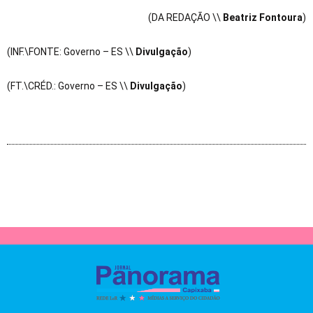
(DA REDAÇÃO \\
Beatriz Fontoura
)
(INF.\FONTE: Governo – ES \\
Divulgação
)
(FT.\CRÉD.: Governo – ES \\
Divulgação
)