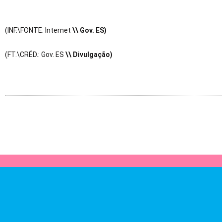
(INF.\FONTE: Internet
\\ Gov. ES)
(FT.\CRÉD.: Gov. ES
\\ Divulgação)