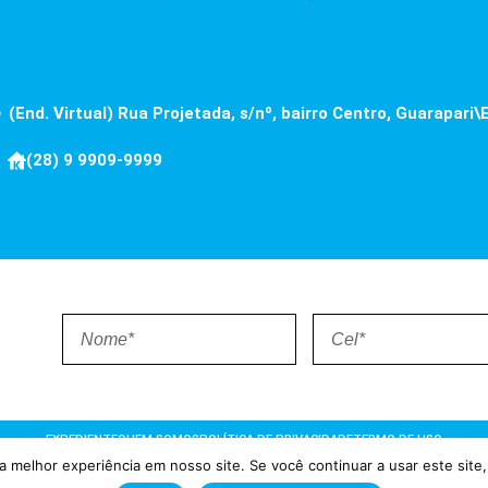
(End. Virtual) Rua Projetada, s/nº, bairro Centro, Guarapari\
(28) 9 9909-9999
EXPEDIENTE
QUEM SOMOS
POLÍTICA DE PRIVACIDADE
TERMO DE USO
 melhor experiência em nosso site. Se você continuar a usar este site,