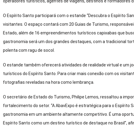
operadores turísticos, agentes de viagens, destinos e formadores d
O Espírito Santo participará com o estande “Descubra o Espírito Sa
visitantes. O espaço contará com 20 Guias de Turismo, responsávei
Estado, além de 16 empreendimentos turísticos capixabas que busc
gastronomia será um dos grandes destaques, com a tradicional tort
polenta com ragu de socol.
O estande também oferecerá atividades de realidade virtual e um jo
turísticos do Espírito Santo. Para criar mais conexão com os visit
fotografias reveladas na hora como lembrança.
O secretário de Estado do Turismo, Philipe Lemos, ressaltou a impor
fortalecimento do setor. “A AbavExpo é estratégica para o Espírito 
gastronomia em um ambiente altamente competitivo. É uma oportuni
Espírito Santo como um destino turístico de destaque no Brasil”, a