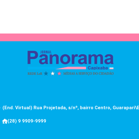
(End. Virtual) Rua Projetada, s/nº, bairro Centro, Guarapari\
(28) 9 9909-9999