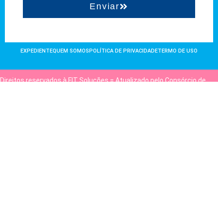
Enviar
EXPEDIENTE
QUEM SOMOS
POLÍTICA DE PRIVACIDADE
TERMO DE USO
Direitos reservados à FIT Soluções = Atualizado pelo Consórcio de
Agências: Kriativuz e Philadelphia = Hospedado em
hostgut.com.br