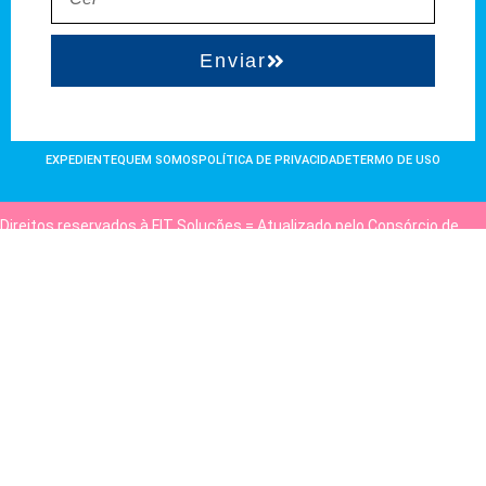
Enviar
EXPEDIENTE
QUEM SOMOS
POLÍTICA DE PRIVACIDADE
TERMO DE USO
Direitos reservados à FIT Soluções = Atualizado pelo Consórcio de
Agências: Kriativuz e Philadelphia = Hospedado em
hostgut.com.br