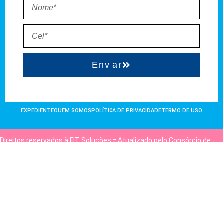
Enviar
EXPEDIENTE
QUEM SOMOS
POLÍTICA DE PRIVACIDADE
TERMO DE USO
Direitos reservados à FIT Soluções = Atualizado pelo Consórcio de
Agências: Kriativuz e Philadelphia = Hospedado em
hostgut.com.br