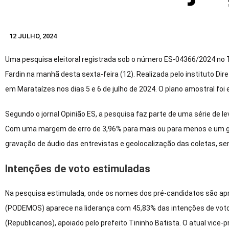
12 JULHO, 2024
Uma pesquisa eleitoral registrada sob o número ES-04366/2024 no Trib
Fardin na manhã desta sexta-feira (12). Realizada pelo instituto Dir
em Marataízes nos dias 5 e 6 de julho de 2024. O plano amostral foi 
Segundo o jornal Opinião ES, a pesquisa faz parte de uma série de l
Com uma margem de erro de 3,96% para mais ou para menos e um g
gravação de áudio das entrevistas e geolocalização das coletas, se
Intenções de voto estimuladas
Na pesquisa estimulada, onde os nomes dos pré-candidatos são apr
(PODEMOS) aparece na liderança com 45,83% das intenções de voto.
(Republicanos), apoiado pelo prefeito Tininho Batista. O atual vice