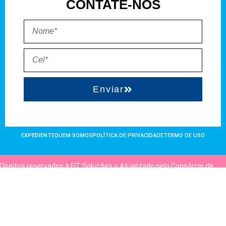
CONTATE-NOS
Enviar
EXPEDIENTE
QUEM SOMOS
POLÍTICA DE PRIVACIDADE
TERMO DE USO
Direitos reservados à FIT Soluções = Atualizado pelo Consórcio de
Agências: Kriativuz e Philadelphia = Hospedado em
hostgut.com.br