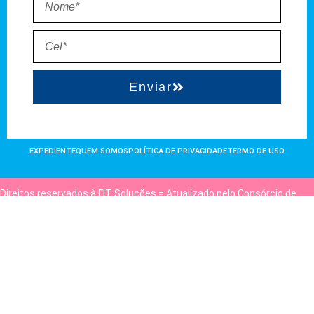
Enviar
EXPEDIENTE
QUEM SOMOS
POLÍTICA DE PRIVACIDADE
TERMO DE USO
Direitos reservados à FIT Soluções = Atualizado pelo Consórcio de
Agências: Kriativuz e Philadelphia = Hospedado em
hostgut.com.br