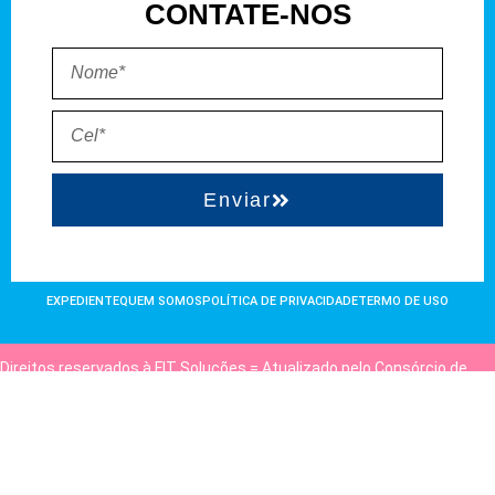
CONTATE-NOS
Enviar
EXPEDIENTE
QUEM SOMOS
POLÍTICA DE PRIVACIDADE
TERMO DE USO
Direitos reservados à FIT Soluções = Atualizado pelo Consórcio de
Agências: Kriativuz e Philadelphia = Hospedado em
hostgut.com.br