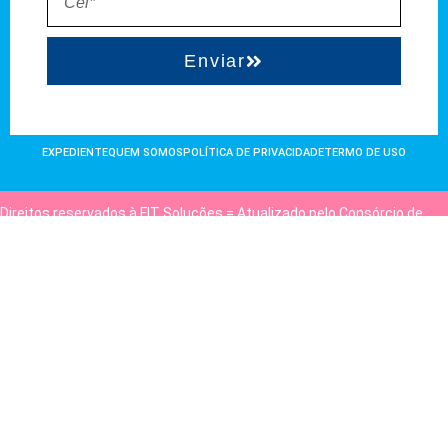
Enviar
EXPEDIENTE
QUEM SOMOS
POLÍTICA DE PRIVACIDADE
TERMO DE USO
Direitos reservados à FIT Soluções = Atualizado pelo Consórcio de
Agências: Kriativuz e Philadelphia = Hospedado em
hostgut.com.br