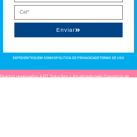
Enviar
EXPEDIENTE
QUEM SOMOS
POLÍTICA DE PRIVACIDADE
TERMO DE USO
Direitos reservados à FIT Soluções = Atualizado pelo Consórcio de
Agências: Kriativuz e Philadelphia = Hospedado em
hostgut.com.br