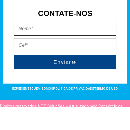
CONTATE-NOS
Enviar
EXPEDIENTE
QUEM SOMOS
POLÍTICA DE PRIVACIDADE
TERMO DE USO
Direitos reservados à FIT Soluções = Atualizado pelo Consórcio de
Agências: Kriativuz e Philadelphia = Hospedado em
hostgut.com.br