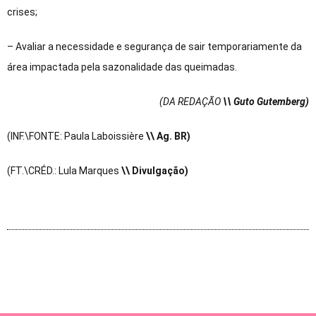
crises;
– Avaliar a necessidade e segurança de sair temporariamente da
área impactada pela sazonalidade das queimadas.
(DA REDAÇÃO
\\ Guto Gutemberg)
(INF.\FONTE: Paula Laboissière
\\ Ag. BR)
(FT.\CRÉD.: Lula Marques
\\ Divulgação)