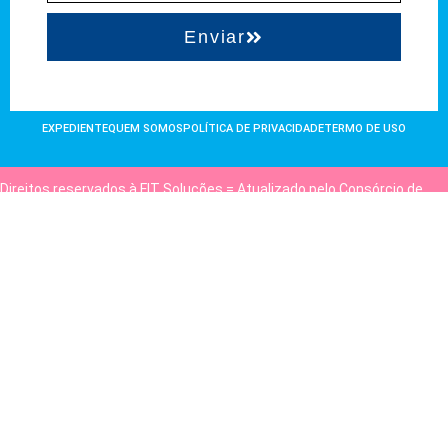
Enviar
EXPEDIENTE
QUEM SOMOS
POLÍTICA DE PRIVACIDADE
TERMO DE USO
Direitos reservados à FIT Soluções = Atualizado pelo Consórcio de
Agências: Kriativuz e Philadelphia = Hospedado em
hostgut.com.br