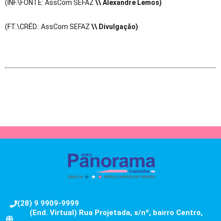
(INF.\FONTE: AssCom SEFAZ
\\ Alexandre Lemos)
(FT.\CRÉD.: AssCom SEFAZ
\\ Divulgação)
(28) 9 9909-9999
(End. Virtual) Rua Projetada, s/nº, bairro Centro,