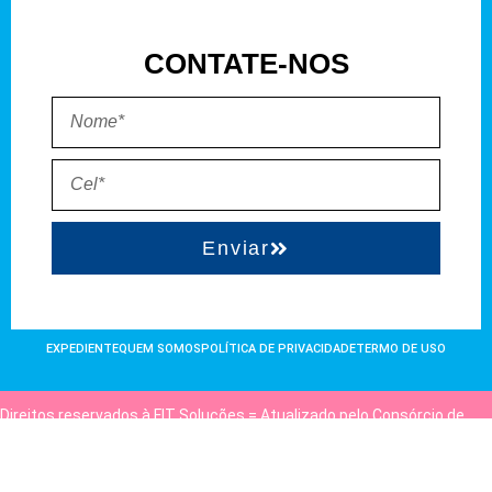
CONTATE-NOS
Enviar
EXPEDIENTE
QUEM SOMOS
POLÍTICA DE PRIVACIDADE
TERMO DE USO
Direitos reservados à FIT Soluções = Atualizado pelo Consórcio de
Agências: Kriativuz e Philadelphia = Hospedado em
hostgut.com.br