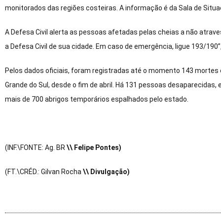
monitorados das regiões costeiras. A informação é da Sala de Situa
A Defesa Civil alerta as pessoas afetadas pelas cheias a não atrav
a Defesa Civil de sua cidade. Em caso de emergência, ligue 193/190
Pelos dados oficiais, foram registradas até o momento 143 morte
Grande do Sul, desde o fim de abril. Há 131 pessoas desaparecidas,
mais de 700 abrigos temporários espalhados pelo estado.
(INF.\FONTE: Ag. BR
\\ Felipe Pontes)
(FT.\CRÉD.: Gilvan Rocha
\\ Divulgação)