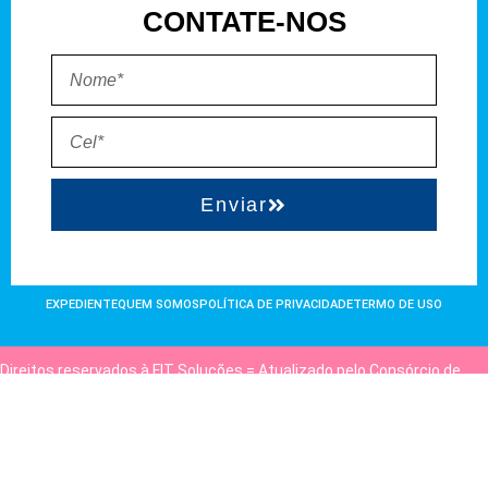
CONTATE-NOS
Enviar
EXPEDIENTE
QUEM SOMOS
POLÍTICA DE PRIVACIDADE
TERMO DE USO
Direitos reservados à FIT Soluções = Atualizado pelo Consórcio de
Agências: Kriativuz e Philadelphia = Hospedado em
hostgut.com.br