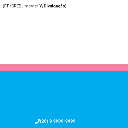
(FT.\CRÉD.: Internet
\\ Divulgação)
(28) 9 9909-9999