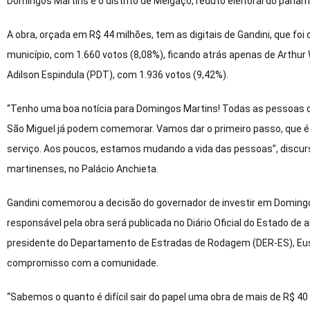
Domingos Martins e o distrito de Melgaço, reduto eleitoral do parlam
A obra, orçada em R$ 44 milhões, tem as digitais de Gandini, que foi
município, com 1.660 votos (8,08%), ficando atrás apenas de Arthur
Adilson Espindula (PDT), com 1.936 votos (9,42%).
“Tenho uma boa notícia para Domingos Martins! Todas as pessoas qu
São Miguel já podem comemorar. Vamos dar o primeiro passo, que é a
serviço. Aos poucos, estamos mudando a vida das pessoas”, discur
martinenses, no Palácio Anchieta.
Gandini comemorou a decisão do governador de investir em Domingo
responsável pela obra será publicada no Diário Oficial do Estado de 
presidente do Departamento de Estradas de Rodagem (DER-ES), Eustá
compromisso com a comunidade.
“Sabemos o quanto é difícil sair do papel uma obra de mais de R$ 40 