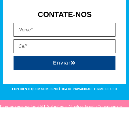
CONTATE-NOS
Enviar
EXPEDIENTE
QUEM SOMOS
POLÍTICA DE PRIVACIDADE
TERMO DE USO
Direitos reservados à FIT Soluções = Atualizado pelo Consórcio de
Agências: Kriativuz e Philadelphia = Hospedado em
hostgut.com.br