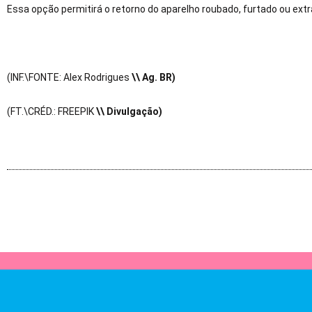
Essa opção permitirá o retorno do aparelho roubado, furtado ou extra
(INF.\FONTE: Alex Rodrigues
\
\ Ag. BR)
(FT.\CRÉD.: FREEPIK
\
\ Divulgação)