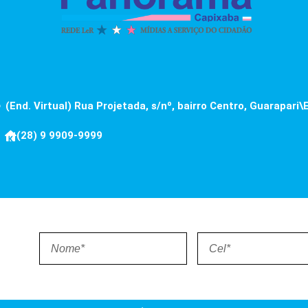
(End. Virtual) Rua Projetada, s/nº, bairro Centro, Guarapari\
(28) 9 9909-9999