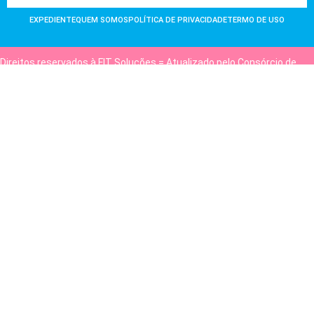
EXPEDIENTE
QUEM SOMOS
POLÍTICA DE PRIVACIDADE
TERMO DE USO
Direitos reservados à FIT Soluções = Atualizado pelo Consórcio de
Agências: Kriativuz e Philadelphia = Hospedado em
hostgut.com.br