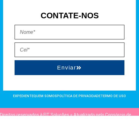
CONTATE-NOS
Enviar
EXPEDIENTE
QUEM SOMOS
POLÍTICA DE PRIVACIDADE
TERMO DE USO
Direitos reservados à FIT Soluções = Atualizado pelo Consórcio de
Agências: Kriativuz e Philadelphia = Hospedado em
hostgut.com.br