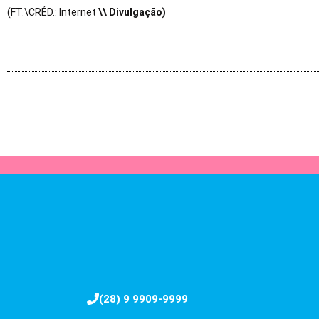
(FT.\CRÉD.: Internet
\\ Divulgação)
(28) 9 9909-9999