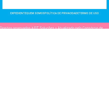
EXPEDIENTE
QUEM SOMOS
POLÍTICA DE PRIVACIDADE
TERMO DE USO
Direitos reservados à FIT Soluções = Atualizado pelo Consórcio de
Agências: Kriativuz e Philadelphia = Hospedado em
hostgut.com.br